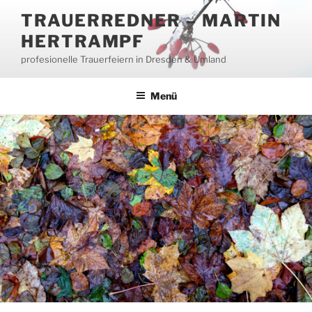
Zum
TRAUERREDNER – MARTIN
Inhalt
HERTRAMPF
springen
profesionelle Trauerfeiern in Dresden & Umland
Menü